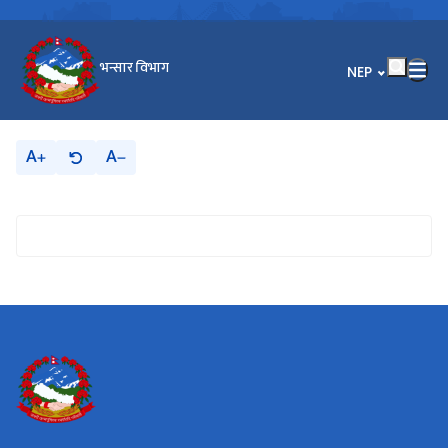
भन्सार विभाग
भाषा चयन गर्नुहोस
NEP
A
A